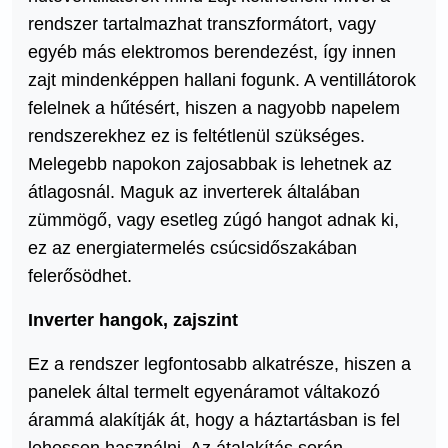
rendszer tartalmazhat transzformátort, vagy
egyéb más elektromos berendezést, így innen
zajt mindenképpen hallani fogunk. A ventillátorok
felelnek a hűtésért, hiszen a nagyobb napelem
rendszerekhez ez is feltétlenül szükséges.
Melegebb napokon zajosabbak is lehetnek az
átlagosnál. Maguk az inverterek általában
zümmögő, vagy esetleg zúgó hangot adnak ki,
ez az energiatermelés csúcsidőszakában
felerősödhet.
Inverter hangok, zajszint
Ez a rendszer legfontosabb alkatrésze, hiszen a
panelek által termelt egyenáramot váltakozó
árammá alakítják át, hogy a háztartásban is fel
lehessen használni. Az átalakítás során