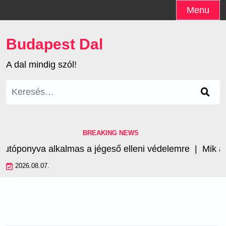
Skip
Menu
to
content
Budapest Dal
A dal mindig szól!
Keresés:
BREAKING NEWS
ponyva alkalmas a jégeső elleni védelemre |
Mik az a
2026.08.07.