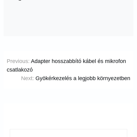
Bejegyzés
Previous:
Adapter hosszabbító kábel és mikrofon
navigáció
csatlakozó
Next:
Gyökérkezelés a legjobb környezetben