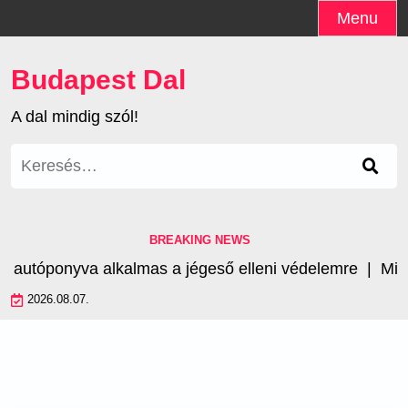
Skip
Menu
to
content
Budapest Dal
A dal mindig szól!
Keresés:
BREAKING NEWS
utóponyva alkalmas a jégeső elleni védelemre |
Mik a
2026.08.07.