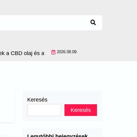
2026.08.09.
 CBD olaj és a cannabis olaj között, és melyik milyen 
Keresés
Keresés
Legutóbbi bejegyzések