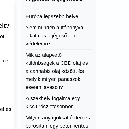
Európa legszebb helyei
eit?
Nem minden autóponyva
alkalmas a jégeső elleni
et,
védelemre
Mik az alapvető
ület
különbségek a CBD olaj és
a cannabis olaj között, és
melyik milyen panaszok
esetén javasolt?
A székhely fogalma egy
kicsit részletesebben
et és
Milyen anyagokkal érdemes
párosítani egy betonkerítés