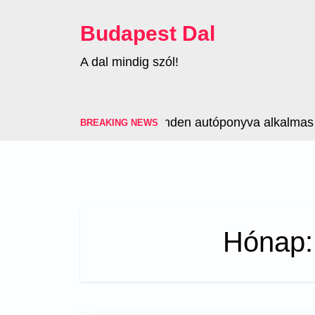
Skip
to
Budapest Dal
content
A dal mindig szól!
Nem minden autóponyva alkalmas a jé
BREAKING NEWS
Hónap