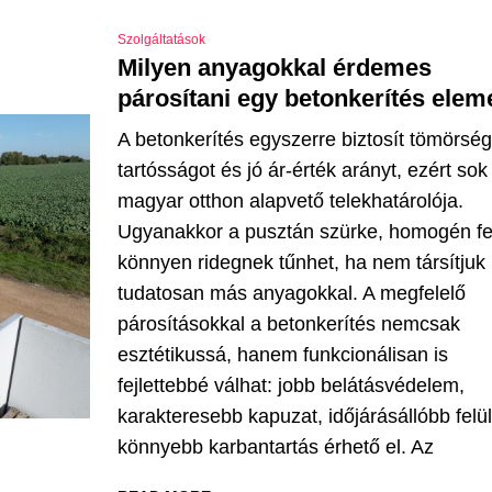
Szolgáltatások
Milyen anyagokkal érdemes
párosítani egy betonkerítés elem
A betonkerítés egyszerre biztosít tömörség
tartósságot és jó ár-érték arányt, ezért sok
magyar otthon alapvető telekhatárolója.
Ugyanakkor a pusztán szürke, homogén fel
könnyen ridegnek tűnhet, ha nem társítjuk
tudatosan más anyagokkal. A megfelelő
párosításokkal a betonkerítés nemcsak
esztétikussá, hanem funkcionálisan is
fejlettebbé válhat: jobb belátásvédelem,
karakteresebb kapuzat, időjárásállóbb felül
könnyebb karbantartás érhető el. Az