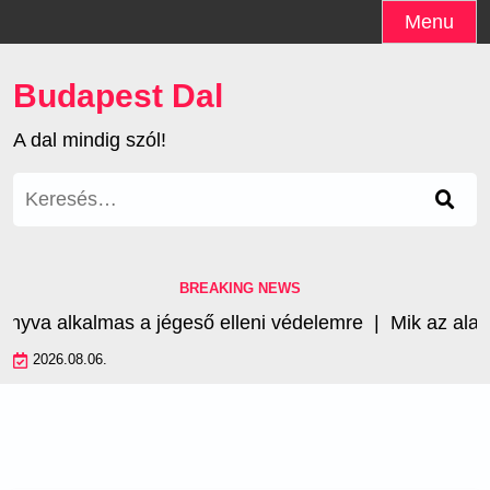
Skip
Menu
to
content
Budapest Dal
A dal mindig szól!
Keresés:
BREAKING NEWS
lkalmas a jégeső elleni védelemre |
Mik az alapvető k
2026.08.06.