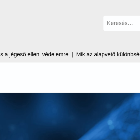
Keresés:
égeső elleni védelemre |
Mik az alapvető különbségek a