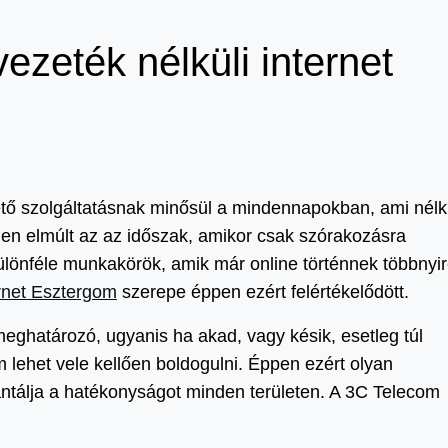
zeték nélküli internet
ető szolgáltatásnak minősül a mindennapokban, ami nélk
en elmúlt az az időszak, amikor csak szórakozásra
ülönféle munkakörök, amik már online történnek többnyi
ernet Esztergom
szerepe éppen ezért felértékelődött.
eghatározó, ugyanis ha akad, vagy késik, esetleg túl
 lehet vele kellően boldogulni. Éppen ezért olyan
antálja a hatékonyságot minden területen. A 3C Telecom