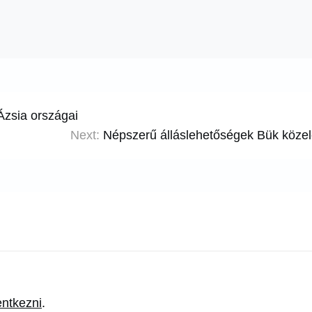
Ázsia országai
Next:
Népszerű álláslehetőségek Bük köze
lentkezni
.