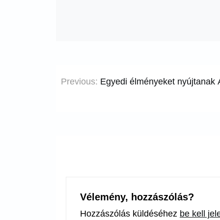
Bejegyzés
Previous:
Egyedi élményeket nyújtanak 
navigáció
Vélemény, hozzászólás?
Hozzászólás küldéséhez
be kell je