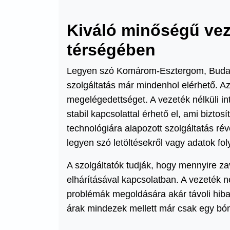
Kiváló minőségű vez
térségében
Legyen szó Komárom-Esztergom, Budape
szolgáltatás már mindenhol elérhető. Az
megelégedettséget. A vezeték nélküli i
stabil kapcsolattal érhető el, ami biztos
technológiára alapozott szolgáltatás r
legyen szó letöltésekről vagy adatok fo
A szolgáltatók tudják, hogy mennyire z
elhárításával kapcsolatban. A vezeték n
problémák megoldására akár távoli hibae
árak mindezek mellett már csak egy bón