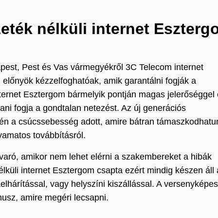
eték nélküli internet Eszter
st, Pest és Vas vármegyékről 3C Telecom internet
 előnyök kézzelfoghatóak, amik garantálni fogják a
nternet Esztergom bármelyik pontján magas jelerőséggel
ítani fogja a gondtalan netezést. Az új generációs
évén a csúcssebesség adott, amire bátran támaszkodhatu
lyamatos továbbításról.
avaró, amikor nem lehet elérni a szakembereket a hibák
élküli internet Esztergom csapta ezért mindig készen áll 
lhárítással, vagy helyszíni kiszállással. A versenyképes
usz, amire megéri lecsapni.