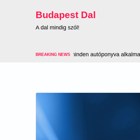
Skip
to
Budapest Dal
content
A dal mindig szól!
Nem minden autóponyva alkalmas a j
BREAKING NEWS