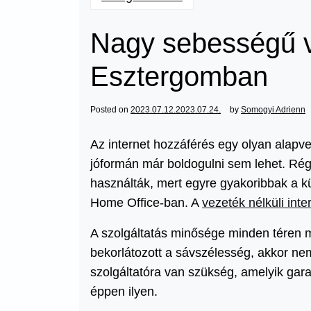
Nagy sebességű ve
Esztergomban
Posted on
2023.07.12.
2023.07.24.
by
Somogyi Adrienn
Az internet hozzáférés egy olyan alapv
jóformán már boldogulni sem lehet. Rég
használták, mert egyre gyakoribbak a k
Home Office-ban. A
vezeték nélküli int
A szolgáltatás minősége minden téren m
bekorlátozott a sávszélesség, akkor nem
szolgáltatóra van szükség, amelyik gar
éppen ilyen.