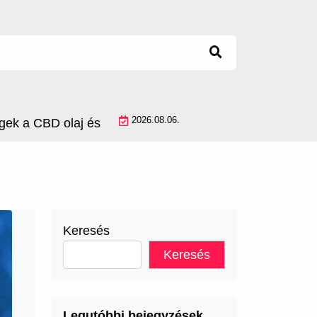
2026.08.06.
 CBD olaj és a cannabis olaj között, és melyik milyen 
Keresés
Keresés
Legutóbbi bejegyzések