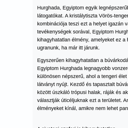
Hurghada, Egyiptom egyik legnépszerűbb
látogatókat. A kristálytiszta Vörös-tenge
kombinációja teszi ezt a helyet igazán 
tevékenységek sorával, Egyiptom Hurg
kihagyhatatlan élmény, amelyeket ez a 
ugranunk, ha már itt járunk.
Egyszerűen kihagyhatatlan a búvárkodá
Egyiptom Hurghada legnagyobb vonzerej
különösen népszerű, ahol a tengeri élet
látványt nyújt. Kezdő és tapasztalt búvá
között úszkáló trópusi halak, ráják és 
választják úticéljuknak ezt a területet. 
élményeket kínál, amikre nem lehet pa