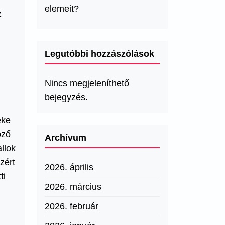
elemeit?
z
Legutóbbi hozzászólások
Nincs megjeleníthető
bejegyzés.
éke
öző
Archívum
llok
zért
2026. április
ti
2026. március
2026. február