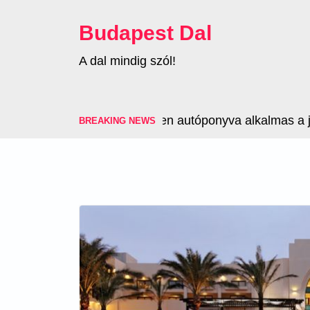
Skip
to
Budapest Dal
content
A dal mindig szól!
Nem minden autóponyva alkalmas a jéges
BREAKING NEWS