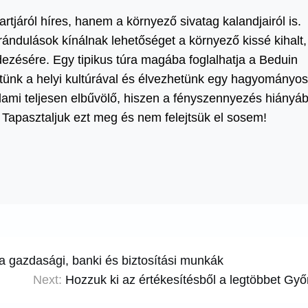
járól híres, hanem a környező sivatag kalandjairól is.
irándulások kínálnak lehetőséget a környező kissé kihalt,
edezésére. Egy tipikus túra magába foglalhatja a Beduin
tünk a helyi kultúrával és élvezhetünk egy hagyományos
alami teljesen elbűvölő, hiszen a fényszennyezés hiányá
 Tapasztaljuk ezt meg és nem felejtsük el sosem!
i a gazdasági, banki és biztosítási munkák
Next:
Hozzuk ki az értékesítésből a legtöbbet Győ