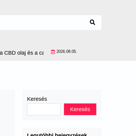
2026.08.05.
D olaj és a cannabis olaj között, és melyik milyen pan
Keresés
Keresés
Legutóbbi bejegyzések