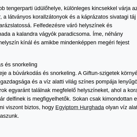
 tengerparti üdülőhelye, különleges kincsekkel várja a
r, a látványos korallzátonyok és a káprázatos sivatagi táj
varázslatossá. Felfedezésre váró helyszínek és
hada a kalandra vágyók paradicsoma. Íme, néhány
helyszín kínál és amikbe mindenképpen megéri fejest
s és snorkeling
e a búvárkodás és snorkeling. A Giftun-szigetek körny
 gazdagsága és a víz alatti világ színes pompája lenyűg
rok egyaránt találnak megfelelő helyszíneket, ahol a kora
akár delfinek is megfigyelhetők. Sokan csak kimondottan e
Ami viszont biztos, hogy
Egyiptom Hurghada
olyan víz alat
naszunk.