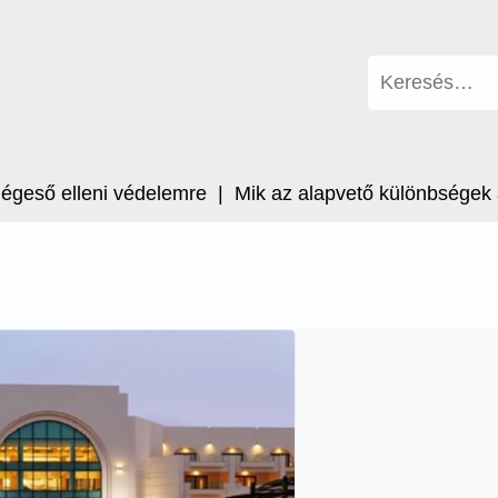
Keresés:
ő elleni védelemre |
Mik az alapvető különbségek a CB