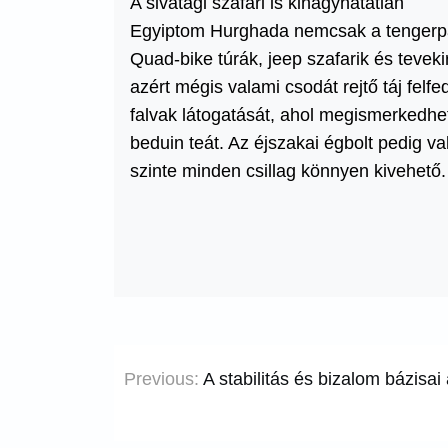
A sivatagi szafari is kihagyhatatlan
Egyiptom Hurghada nemcsak a tengerpart
Quad-bike túrák, jeep szafarik és tevek
azért mégis valami csodát rejtő táj felf
falvak látogatását, ahol megismerkedhe
beduin teát. Az éjszakai égbolt pedig v
szinte minden csillag könnyen kivehető.
Bejegyzés
Previous:
A stabilitás és bizalom bázisa
navigáció