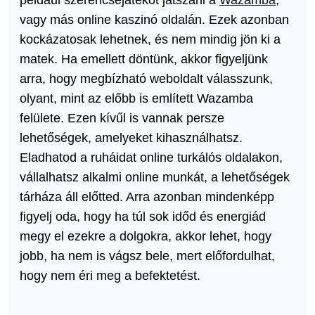
például szerencsejátékot játszani a
Wazamba
,
vagy más online kaszinó oldalán. Ezek azonban
kockázatosak lehetnek, és nem mindig jön ki a
matek. Ha emellett döntünk, akkor figyeljünk
arra, hogy megbízható weboldalt válasszunk,
olyant, mint az előbb is említett Wazamba
felülete. Ezen kívűl is vannak persze
lehetőségek, amelyeket kihasználhatsz.
Eladhatod a ruháidat online turkálós oldalakon,
vállalhatsz alkalmi online munkát, a lehetőségek
tárháza áll előtted. Arra azonban mindenképp
figyelj oda, hogy ha túl sok időd és energiád
megy el ezekre a dolgokra, akkor lehet, hogy
jobb, ha nem is vágsz bele, mert előfordulhat,
hogy nem éri meg a befektetést.