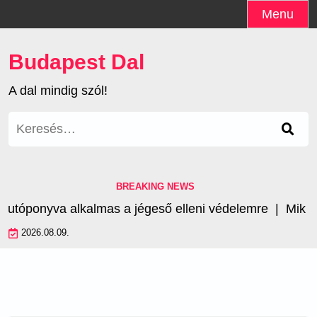
Skip
Menu
to
content
Budapest Dal
A dal mindig szól!
Keresés:
BREAKING NEWS
óponyva alkalmas a jégeső elleni védelemre |
Mik az 
2026.08.09.